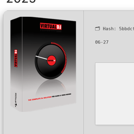
🗂 Hash:
5bbdc
06-27