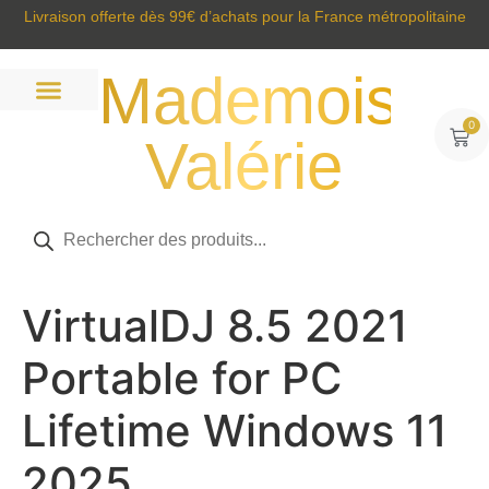
Livraison offerte dès 99€ d’achats pour la France métropolitaine
Mademoisell
0
Valérie
Prêt à porter
Sacs et accessoires
Tous nos produits
VirtualDJ 8.5 2021
Portable for PC
Lifetime Windows 11
2025