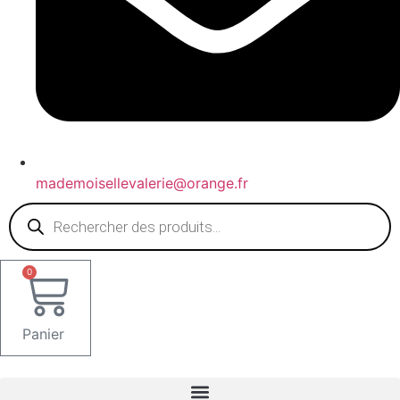
mademoisellevalerie@orange.fr
Recherche
de
produits
0
Panier