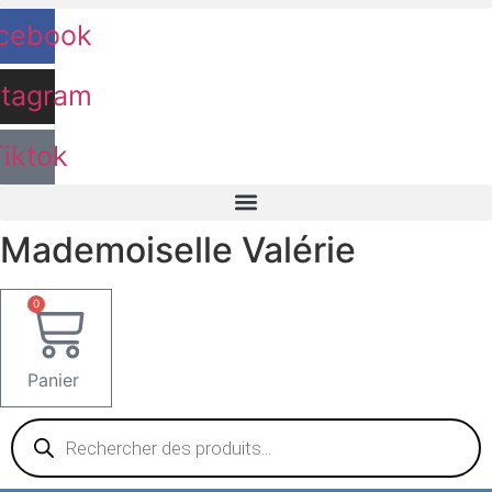
cebook
stagram
Tiktok
Mademoiselle Valérie
0
Panier
Recherche
de
produits