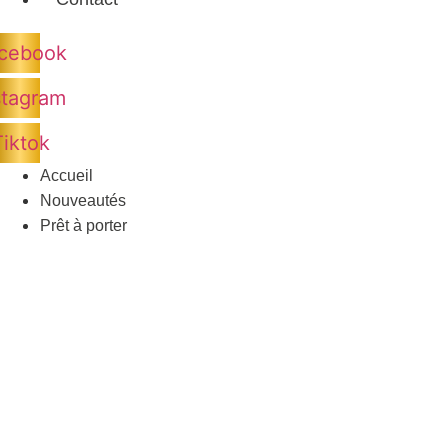
cebook
stagram
Tiktok
Accueil
Nouveautés
Prêt à porter