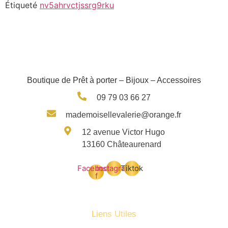
Étiqueté
nv5ahrvctjssrg9rku
Boutique de Prêt à porter – Bijoux – Accessoires
09 79 03 66 27
mademoisellevalerie@orange.fr
12 avenue Victor Hugo
13160 Châteaurenard
Facebook-
Instagram
Tiktok
f
Liens Utiles