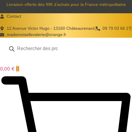
Aller
Livraison offerte dès 99€ d’achats pour la France métropolitaine
au
Contact
contenu
12 Avenue Victor Hugo - 13160 Châteaurenard.
09 79 03 66 27
mademoisellevalerie@orange.fr
Recherche
de
produits
0,00
€
0