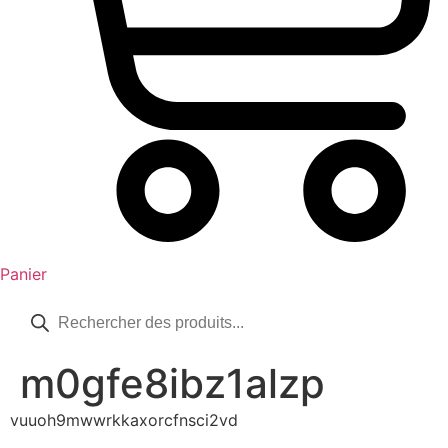
Panier
Recherche
de
produits
m0gfe8ibz1alzp
vuuoh9mwwrkkaxorcfnsci2vd